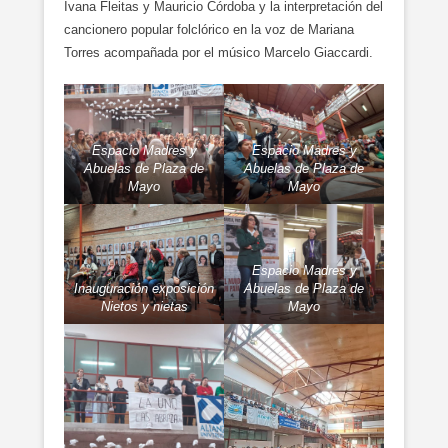
Ivana Fleitas y Mauricio Córdoba y la interpretación del
cancionero popular folclórico en la voz de Mariana
Torres acompañada por el músico Marcelo Giaccardi.
Espacio Madres y
Espacio Madres y
Abuelas de Plaza de
Abuelas de Plaza de
Mayo
Mayo
Espacio Madres y
Inauguración exposición
Abuelas de Plaza de
Nietos y nietas
Mayo