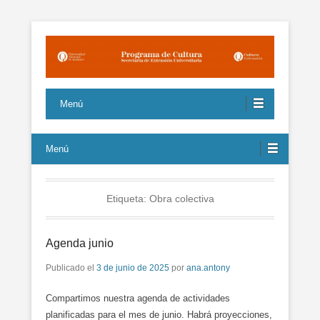
Propuestas culturales de interés para la comunidad sustentados
Programa de Cultura UNQ
en la igualdad y la pluralidad
Menú
Menú
Etiqueta:
Obra colectiva
Agenda junio
Publicado el
3 de junio de 2025
por
ana.antony
Compartimos nuestra agenda de actividades
planificadas para el mes de junio. Habrá proyecciones,