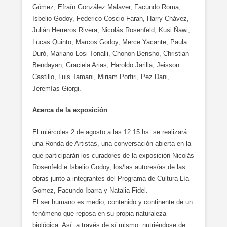
Gómez, Efraín González Malaver, Facundo Roma,
Isbelio Godoy, Federico Coscio Farah, Harry Chávez,
Julián Herreros Rivera, Nicolás Rosenfeld, Kusi Ñawi,
Lucas Quinto, Marcos Godoy, Merce Yacante, Paula
Duró, Mariano Losi Tonalli, Chonon Bensho, Christian
Bendayan, Graciela Arias, Haroldo Jarilla, Jeisson
Castillo, Luis Tamani, Miriam Porfiri, Pez Dani,
Jeremías Giorgi.
Acerca de la exposición
El miércoles 2 de agosto a las 12.15 hs. se realizará
una Ronda de Artistas, una conversación abierta en la
que participarán los curadores de la exposición Nicolás
Rosenfeld e Isbelio Godoy, los/las autores/as de las
obras junto a integrantes del Programa de Cultura Lía
Gomez, Facundo Ibarra y Natalia Fidel.
El ser humano es medio, contenido y continente de un
fenómeno que reposa en su propia naturaleza
biológica. Así, a través de sí mismo, nutriéndose de