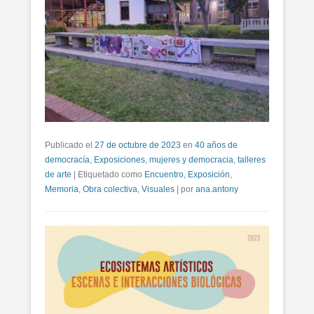
Publicado el
27 de octubre de 2023
en
40 años de
democracía
,
Exposiciones
,
mujeres y democracia
,
talleres
de arte
|
Etiquetado como
Encuentro
,
Exposición
,
Memoria
,
Obra colectiva
,
Visuales
|
por
ana.antony