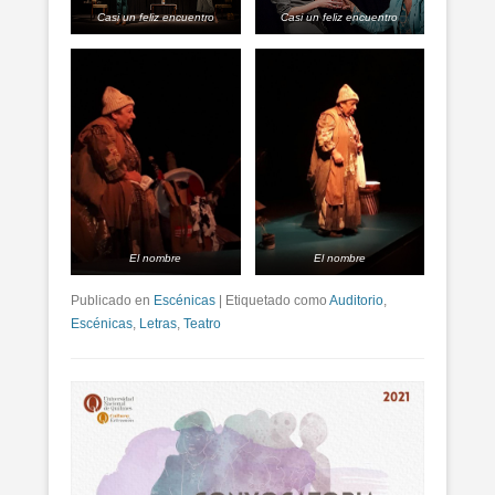
Casi un feliz encuentro
Casi un feliz encuentro
El nombre
El nombre
Publicado en
Escénicas
|
Etiquetado como
Auditorio
,
Escénicas
,
Letras
,
Teatro