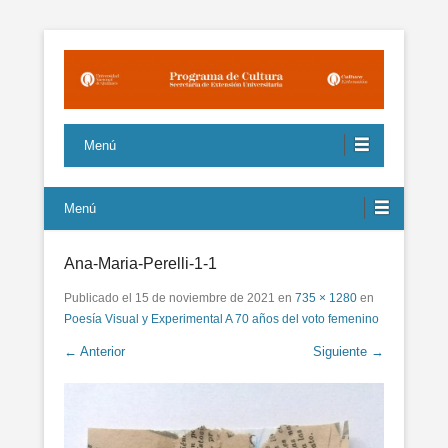
Propuestas culturales de interés para la comunidad sustentados
Programa de Cultura UNQ
en la igualdad y la pluralidad
Menú
Menú
Ana-Maria-Perelli-1-1
Publicado el
15 de noviembre de 2021
en
735 × 1280
en
Poesía Visual y Experimental A 70 años del voto femenino
← Anterior
Siguiente →