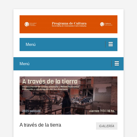
Propuestas culturales de interés para la comunidad sustentados
Programa de Cultura UNQ
en la igualdad y la pluralidad
Menú
Menú
A través de la tierra
GALERÍA