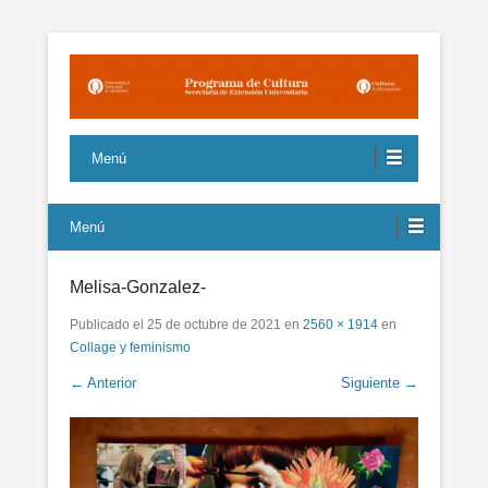
Propuestas culturales de interés para la comunidad sustentados
Programa de Cultura UNQ
en la igualdad y la pluralidad
Menú
Menú
Melisa-Gonzalez-
Publicado el
25 de octubre de 2021
en
2560 × 1914
en
Collage y feminismo
← Anterior
Siguiente →